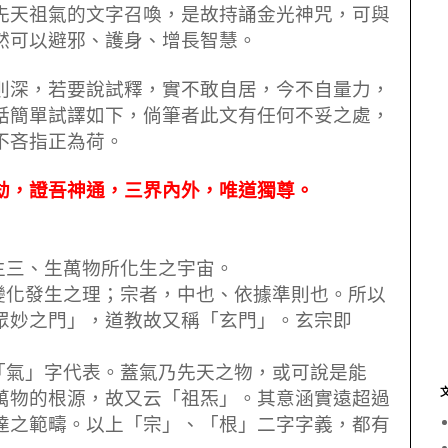
先天祖氣的文字召喚，是故持誦金光神咒，可與
然可以避邪、護身、增長智慧。
深，若要說試釋，實不敢自居，今不自量力，
話簡單試譯如下，倘筆者此文有任何不妥之處，
不吝指正為荷。
劫，證吾神通，三界內外，唯道獨尊。
生三、生萬物所化生之宇宙。
變化發生之理；宗者，中也、依據準則也。所以
眾妙之門」，道教故又稱「玄門」。玄宗即
「氣」字代表。蓋氣乃先天之物，或可說是能
萬物的根源，故又云「祖炁」。其意涵實遠超過
達之範疇。以上「宗」、「根」二字字義，都有