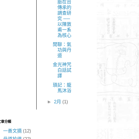
脈在台
傳承的
調查研
究 ──
以陳敦
甫一系
為核心
閒聊：氣
功與丹
道
金光神咒
白話試
譯
瑣記：龍
馬沐浴
►
2月
(1)
文章分類
一善文摘
(12)
丹道拾得
(22)