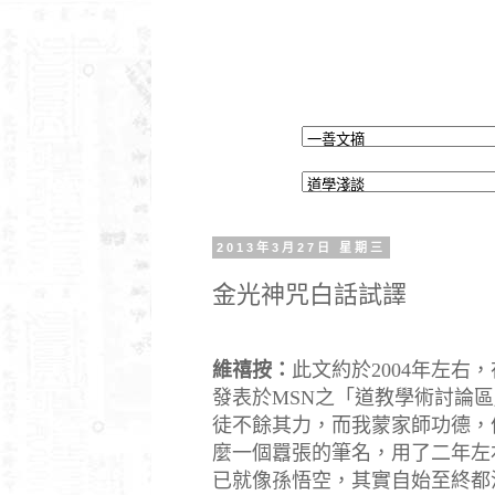
2013年3月27日 星期三
金光神咒白話試譯
維禧按：
此文約於
2004
年左右，
發表於
MSN
之「道教學術討論區
徒不餘其力，而我蒙家師功德，
麼一個囂張的筆名，用了二年左
已就像孫悟空，其實自始至終都