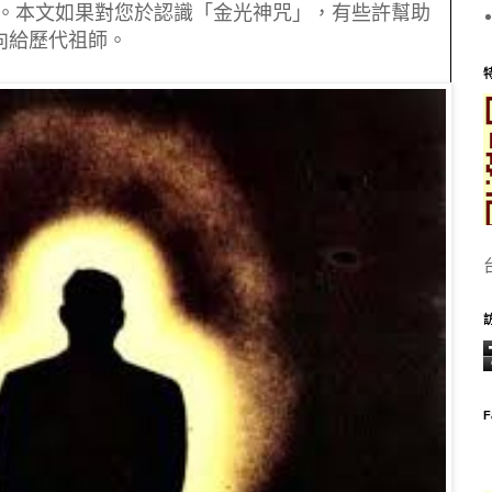
。本文如果對您於認識「金光神咒」，有些許幫助
向給歷代祖師。
F