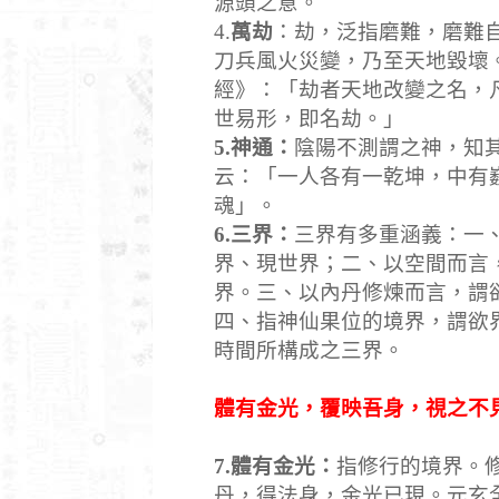
源頭之意。
4.
萬劫
：劫，泛指磨難，磨難
刀兵風火災變，乃至天地毀壞
經》：「劫者天地改變之名，
世易形，即名劫。」
5.
神通：
陰陽不測謂之神，知
云：「一人各有一乾坤，中有
魂」。
6.
三界：
三界有多重涵義：一
界、現世界；二、以空間而言
界。三、以內丹修煉而言，謂
四、指神仙果位的境界，謂欲
時間所構成之三界。
體有金光，覆映吾身，視之不
7.
體有金光：
指修行的境界。
丹，得法身，金光已現。元玄