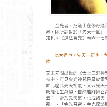
金光者，乃道士在修丹過程
界，即所謂對於「先天一氣」
知也。《道法會元》卷六十七
此大道也，先天一氣也，
臨。
又宋元間出世的《太上三洞神
卷中，可見金光神咒是屬於雷
於比喻此先天祖氣，又云先天
既能化生萬物，自然能夠攝召
云：「雷乃先天氣，化成諸天
親」、「金光召雷、金光爍爍