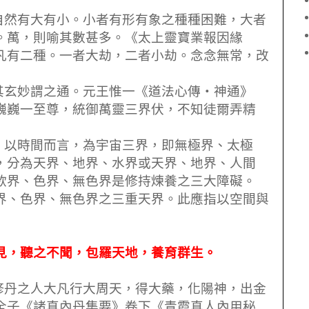
自然有大有小。小者有形有象之種種困難，大者
。萬，則喻其數甚多。《太上靈寶業報因緣
凡有二種。一者大劫，二者小劫。念念無常，改
其玄妙謂之通。元王惟一《道法心傳
‧
神通》
巍巍一至尊，統御萬靈三界伏，不知徒爾弄精
、以時間而言，為宇宙三界，即無極界、太極
，分為天界、地界、水界或天界、地界、人間
欲界、色界、無色界是修持煉養之三大障礙。
界、色界、無色界之三重天界。此應指以空間與
見，聽之不聞，包羅天地，養育群生。
修丹之人大凡行大周天，得大藥，化陽神，出金
全子《諸真內丹集要》卷下《青霞真人內用秘