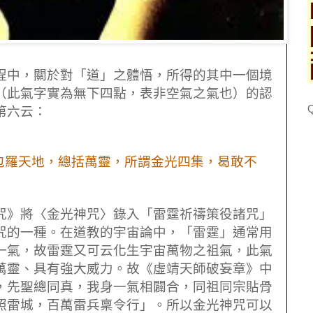
中，關於對「道」之體悟，所得的其中一個境
（此氣字實為無下四點，表非空氣之氣也）的認
第六云：
包羅天地，總括萬靈，所謂金光四集，曷敢不
咒》將〈金光神咒〉錄入「雷霆祈禱策役諸咒」
咒的一種。在道教的宇宙論中，「雷霆」通常用
一氣，故雷霆又可云化生宇宙萬物之祖氣，此氣
萬靈、具有強大威力。故《虛靖天師破妄章》中
，先聖總同真，我身一氣相闢合，同祖同宗貼骨
照雷城，百萬雷兵稟令行」。所以金光神咒可以