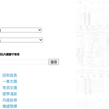
網站內關鍵字搜尋
回到首頁
一善文摘
穹洞文摘
道學淺談
丹道拾得
雜感閒譚