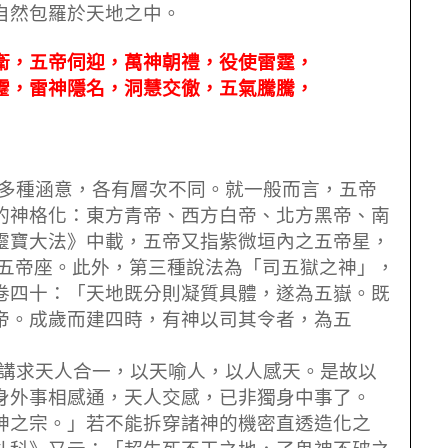
自然包羅於天地之中。
衛，五帝伺迎，萬神朝禮，役使雷霆，
靂，雷神隱名，洞慧交徹，五氣騰騰，
多種涵意，各有層次不同。就一般而言，五帝
的神格化：東方青帝、西方白帝、北方黑帝、南
靈寶大法》中載，五帝又指紫微垣內之五帝星，
五帝座。此外，第三種說法為「司五獄之神」，
卷四十：「天地既分則凝質具體，遂為五嶽。既
帝。成歲而建四時，有神以司其令者，為五
講求天人合一，以天喻人，以人感天。是故以
身外事相感通，天人交感，已非獨身中事了。
神之宗。」若不能拆穿諸神的機密直透造化之