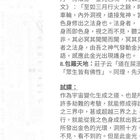
文》：「至如三月行火之餘，
車輪，內外洞視，遠接鬼神。
色身修出之法身也。法身者，
身而即色身，視之而不見，聽
非。其必冥其聞聞而聞，冥其
者之法身，由吾之神气發動金
語，感應此金光出現護身也。
8.
包羅天地：
莊子云「道在屎
「眾生皆有佛性」。同理，先
試譯：
作為宇宙變化生成之道、也是
許多劫難的考驗，就能修成得
之三界中，甚或超越三界之上
行，就能從我之色身成就出我
所發出金色的光環，洞照十方
不見、看不到的。但是此金光