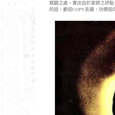
精闢之處，實出自於家師之評點
的話，歡迎
COPY
去讀，功德迴