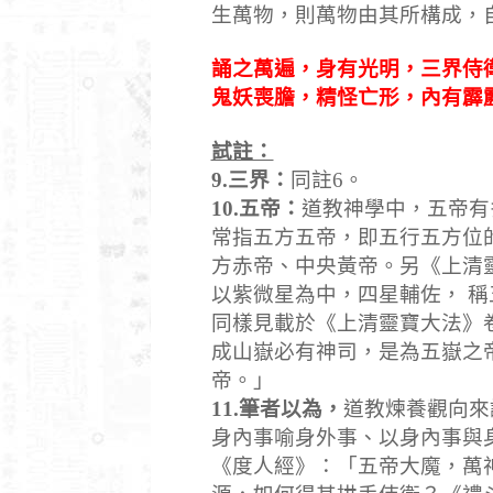
生萬物，則萬物由其所構成，
誦之萬遍，身有光明，三界侍
鬼妖喪膽，精怪亡形，內有霹
試註：
9.
三界：
同註
6
。
10.
五帝：
道教神學中，五帝有
常指五方五帝，即五行五方位
方赤帝、中央黃帝。另《上清
以紫微星為中，四星輔佐，
稱
同樣見載於《上清靈寶大法》
成山嶽必有神司，是為五嶽之
帝。」
11.
筆者以為，
道教煉養觀向來
身內事喻身外事、以身內事與
《度人經》：「五帝大魔，萬