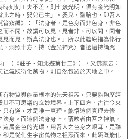
時時刻刻工夫不差，則七竅光明，須有金光明如
當此之時，嬰兒已生」。嬰兒，聖胎也，即吾人
《管窺編》：「法身者，是色身而非色身，非色
之而不聞，故謂可以見，見者非、可以聞，聞者
見見而見，斯真法身也。」所以此體原指為修行
光，洞照十方。持〈金光神咒〉者透過持誦咒
溺」（《莊子
‧
知北遊第廿二》），又佛家云：
天祖氣既衍化萬物，則自然包羅於天地之中。
所有物質與能量根本的先天祖炁，只要能夠歷經
證其不可思議的玄妙境界。上下四方、古往今來
，只有道，才是唯一真理。能悟這個真理去修
之法身。而這個法身身上，覆映者由吾之神氣，
。這層金色的光環，用吾人之色身之眼耳，是聽
，卻是從化生宇宙萬物之祖炁而來，此炁既能化