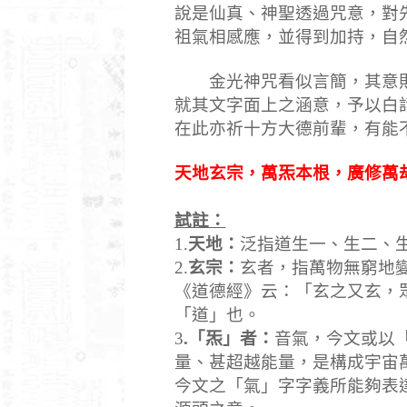
說是仙真、神聖透過咒意，對
祖氣相感應，並得到加持，自
金光神咒看似言簡，其意則
就其文字面上之涵意，予以白
在此亦祈十方大德前輩，有能
天地玄宗，萬炁本根，廣修萬
試註：
1.
天地：
泛指道生一、生二、
2.
玄宗：
玄者，指萬物無窮地
《道德經》云：「玄之又玄，
「道」也。
3
.
「炁」者：
音氣，今文或以
量、甚超越能量，是構成宇宙
今文之「氣」字字義所能夠表