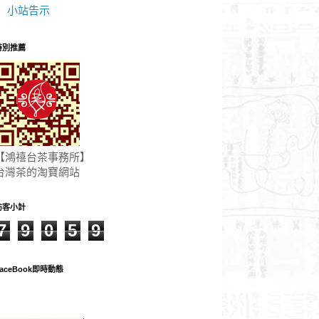
小站告示
特別推薦
【鴻禧台茶事務所】
台灣茶的淘寶網站
訪客小計
7
9
0
5
9
aceBook即時動態