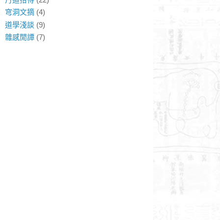
穹洞文摘
(4)
道學淺談
(9)
雜感閒譚
(7)