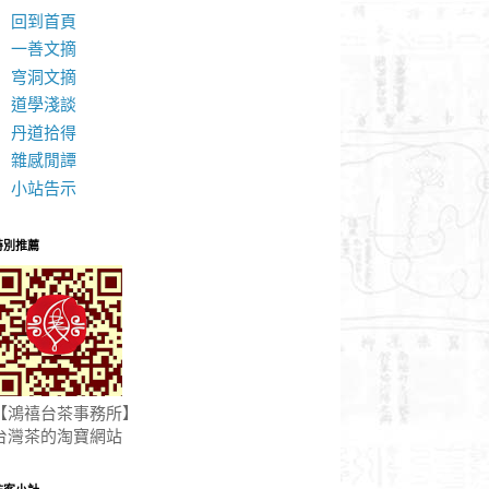
回到首頁
一善文摘
穹洞文摘
道學淺談
丹道拾得
雜感閒譚
小站告示
特別推薦
【鴻禧台茶事務所】
台灣茶的淘寶網站