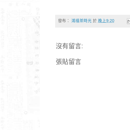
發布：
鴻禧茶時光
於
晚上9:20
沒有留言:
張貼留言