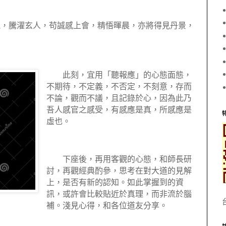
，騰濯玄人，苟誠感上會，精悟暉晨，亦將得見丹景，
此刻，宜用「聽報應」的心態面態，
不期待，不定義，不否定，不刻意，存而
不論，觀而不議，且記錄於心，因為此乃
吾人感官之感受，有感應是真，所感應是
虛也。
下座後，再用客觀的心態，和師長研
討，再觀經典酌參，思考在對大道的見解
上，是否有新的認知。如此掌握到的資
訊，或許會比較貼近於真理，而非流於腦
補。淺見心得，和各位道友分享。