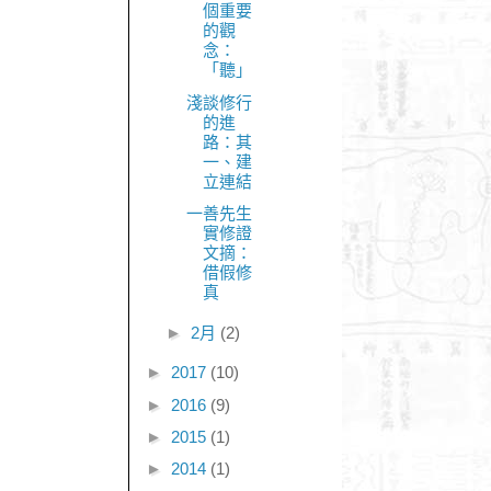
個重要
的觀
念：
「聽」
淺談修行
的進
路：其
一、建
立連結
一善先生
實修證
文摘：
借假修
真
►
2月
(2)
►
2017
(10)
►
2016
(9)
►
2015
(1)
►
2014
(1)