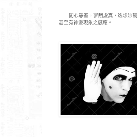
閒心靜室，寥朗虛真，逸想妙觀
甚至有神靈現象之感應。