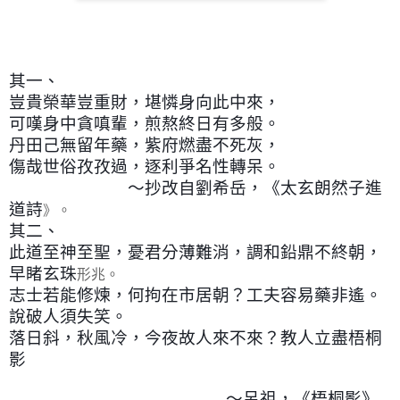
其一、
豈貴榮華豈重財，堪憐身向此中來，
可嘆身中貪嗔輩，煎熬終日有多般。
丹田己無留年藥，紫府燃盡不死灰，
傷哉世俗孜孜過，逐利爭名性轉呆。
～抄改自劉希岳，《太玄朗然子進
道詩
》。
其二、
此道至神至聖，憂君分薄難消，調和鉛鼎不終朝，
早睹玄珠
形兆。
志士若能修煉，何拘在市居朝？工夫容易藥非遙。
說破人須
失笑。
落日斜，秋風冷，今夜故人來不來？教人立盡梧桐
影
～呂祖，《梧桐影》